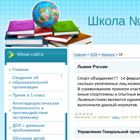
Школа 
Меню сайта
Главная
»
2026
»
Февраль
»
18
Лыжня России
Главная
Сведения об
Спорт объединяет!!! 14 февра
образовательной
сколько увлечённых лиц можно
организации
В соревнованиях приняли участ
юные спортсмены и опытные ве
Прием в 1 класс
Лыжные гонки являются одним и
Антитеррористическая
выполнили данный норматив. 
безопасность и
противодействие
экстремизму
Просмотров:
111
|
Добавил:
yuliya
|
Дата:
18.02.
ДОЛ с дневным
пребыванием
Управление Генеральной прок
Обучение детей