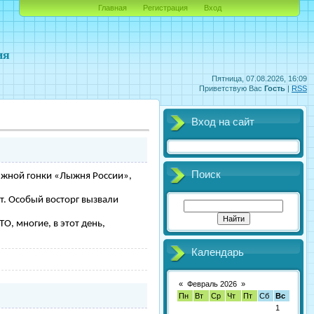
Главная
Регистрация
Вход
ия
Пятница, 07.08.2026, 16:09
Приветствую Вас
Гость
|
RSS
Вход на сайт
Поиск
ыжной гонки «Лыжня России»,
ет. Особый восторг вызвали
, многие, в этот день,
Календарь
«
Февраль 2026
»
Пн
Вт
Ср
Чт
Пт
Сб
Вс
1