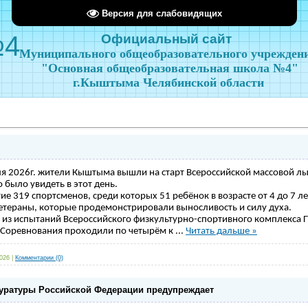
Версия для слабовидящих
№4
Официальный сайт
Муниципального общеобразовательного учрежден
"Основная общеобразовательная школа №4"
г.Кыштыма Челябинской области
ля 2026г. жители Кыштыма вышли на старт Всероссийской массовой л
 было увидеть в этот день.
ие 319 спортсменов, среди которых 51 ребёнок в возрасте от 4 до 7 л
тераны, которые продемонстрировали выносливость и силу духа.
з испытаний Всероссийского физкультурно-спортивного комплекса ГТО
Соревнования проходили по четырём к
...
Читать дальше »
2026
|
Комментарии (0)
уратуры Российской Федерации предупреждает