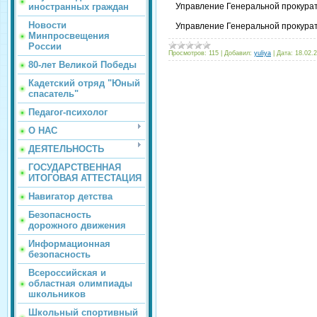
иностранных граждан
Управление Генеральной прокура
Новости
Управление Генеральной прокура
Минпросвещения
России
Просмотров:
115
|
Добавил:
yuliya
|
Дата:
18.02.
80-лет Великой Победы
Кадетский отряд "Юный
спасатель"
Педагог-психолог
О НАС
ДЕЯТЕЛЬНОСТЬ
ГОСУДАРСТВЕННАЯ
ИТОГОВАЯ АТТЕСТАЦИЯ
Навигатор детства
Безопасность
дорожного движения
Информационная
безопасность
Всероссийская и
областная олимпиады
школьников
Школьный спортивный