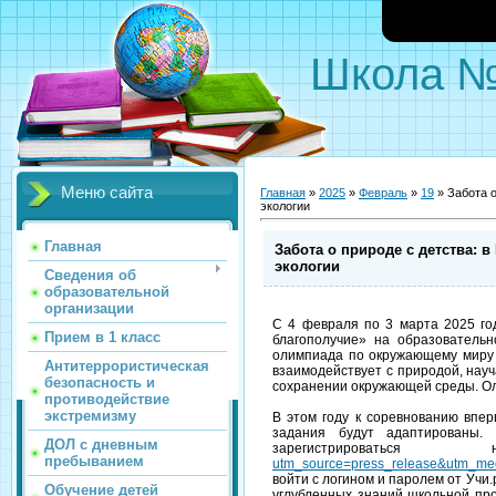
Школа 
Меню сайта
Главная
»
2025
»
Февраль
»
19
» Забота о
экологии
Главная
Забота о природе с детства: 
экологии
Сведения об
образовательной
организации
С 4 февраля по 3 марта 2025 го
Прием в 1 класс
благополучие» на образовательн
олимпиада по окружающему миру и
Антитеррористическая
взаимодействует с природой, нау
безопасность и
сохранении окружающей среды. Ол
противодействие
экстремизму
В этом году к соревнованию впер
задания будут адаптированы.
ДОЛ с дневным
зарегистриров
пребыванием
utm_source=press_release&utm_me
войти с логином и паролем от Учи
Обучение детей
углубленных знаний школьной про