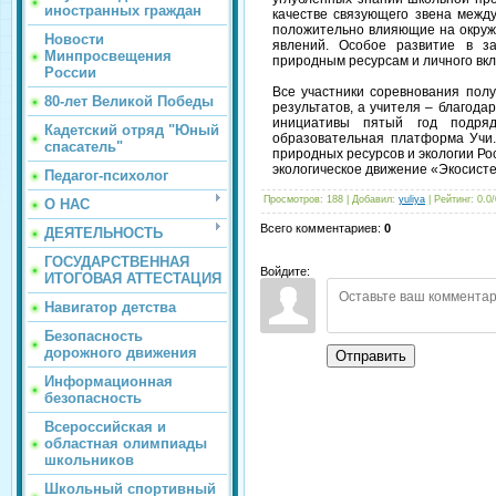
иностранных граждан
качестве связующего звена межд
положительно влияющие на окруж
Новости
явлений. Особое развитие в з
Минпросвещения
природным ресурсам и личного вкл
России
Все участники соревнования полу
80-лет Великой Победы
результатов, а учителя – благод
инициативы пятый год подря
Кадетский отряд "Юный
образовательная платформа Учи.
спасатель"
природных ресурсов и экологии Р
экологическое движение «Экосисте
Педагог-психолог
Просмотров
:
188
|
Добавил
:
yuliya
|
Рейтинг
:
0.0
/
О НАС
Всего комментариев
:
0
ДЕЯТЕЛЬНОСТЬ
ГОСУДАРСТВЕННАЯ
Войдите:
ИТОГОВАЯ АТТЕСТАЦИЯ
Навигатор детства
Безопасность
дорожного движения
Отправить
Информационная
безопасность
Всероссийская и
областная олимпиады
школьников
Школьный спортивный