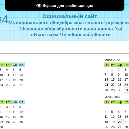
Версия для слабовидящих
№4
Официальный сайт
Муниципального общеобразовательного учрежден
"Основная общеобразовательная школа №4"
г.Кыштыма Челябинской области
Март 2022
Чт
Пт
Сб
Вс
Пн
Вт
Ср
Чт
3
4
5
6
1
2
3
7
8
9
10
10
11
12
13
14
15
16
17
17
18
19
20
21
22
23
24
24
25
26
27
28
29
30
31
Июль 2022
Чт
Пт
Сб
Вс
Пн
Вт
Ср
Чт
2
3
4
5
4
5
6
7
9
10
11
12
11
12
13
14
16
17
18
19
18
19
20
21
23
24
25
26
30
25
26
27
28