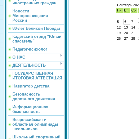
иностранных граждан
Сентябрь 202
Пн
Вт
Ср
Новости
Минпросвещения
России
5
6
7
12
13
14
80-лет Великой Победы
19
20
21
Кадетский отряд "Юный
26
27
28
спасатель"
Педагог-психолог
О НАС
ДЕЯТЕЛЬНОСТЬ
ГОСУДАРСТВЕННАЯ
ИТОГОВАЯ АТТЕСТАЦИЯ
Навигатор детства
Безопасность
дорожного движения
Информационная
безопасность
Всероссийская и
областная олимпиады
школьников
Школьный спортивный