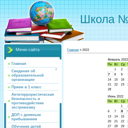
Школа 
Меню сайта
Главная
»
2022
Февраль 2022
Главная
Пн
Вт
Ср
1
2
Сведения об
7
8
9
образовательной
организации
14
15
16
21
22
23
Прием в 1 класс
28
Антитеррористическая
Июнь 2022
безопасность и
Пн
Вт
Ср
противодействие
1
экстремизму
6
7
8
ДОЛ с дневным
13
14
15
пребыванием
20
21
22
Обучение детей
27
28
29