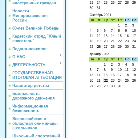
иностранных граждан
23
24
25
26
27
28
29
30
31
Новости
Октябрь 2021
Минпросвещения
России
Пн
Вт
Ср
Чт
Пт
Сб
Вс
1
2
3
80-лет Великой Победы
4
5
6
7
8
9
10
Кадетский отряд "Юный
11
12
13
14
15
16
17
спасатель"
18
19
20
21
22
23
24
25
26
27
28
29
30
31
Педагог-психолог
Декабрь 2021
О НАС
Пн
Вт
Ср
Чт
Пт
Сб
Вс
ДЕЯТЕЛЬНОСТЬ
1
2
3
4
5
6
7
8
9
10
11
12
ГОСУДАРСТВЕННАЯ
13
14
15
16
17
18
19
ИТОГОВАЯ АТТЕСТАЦИЯ
20
21
22
23
24
25
26
Навигатор детства
27
28
29
30
31
Безопасность
дорожного движения
Информационная
безопасность
Всероссийская и
областная олимпиады
школьников
Школьный спортивный