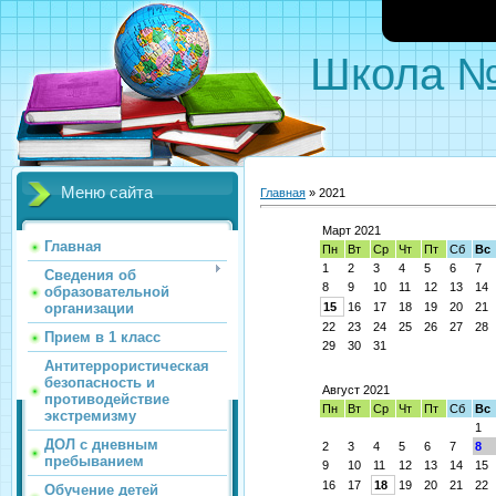
Школа 
Меню сайта
Главная
»
2021
Март 2021
Главная
Пн
Вт
Ср
Чт
Пт
Сб
Вс
1
2
3
4
5
6
7
Сведения об
8
9
10
11
12
13
14
образовательной
организации
15
16
17
18
19
20
21
22
23
24
25
26
27
28
Прием в 1 класс
29
30
31
Антитеррористическая
безопасность и
Август 2021
противодействие
Пн
Вт
Ср
Чт
Пт
Сб
Вс
экстремизму
1
ДОЛ с дневным
2
3
4
5
6
7
8
пребыванием
9
10
11
12
13
14
15
16
17
18
19
20
21
22
Обучение детей